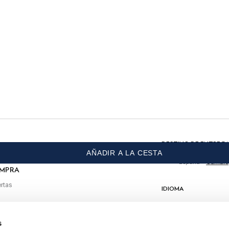
CUIDADO
Lavado a máquina 30º
No usar lejía
No meter en la secadora
de entrega.
Planchar en calor, máximo 150º
Limpieza en seco permitida
COMPOSICIÓN
 primera compra
DESTINO DE ENTREG
AÑADIR A LA CESTA
100% Algodón
España
Cambio
OMPRA
rtas
IDIOMA
Español
s