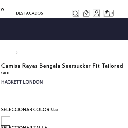
ROW
DESTACADOS
0
Camisa Rayas Bengala Seersucker Fit Tailored
130 €
precio actual 130 €
HACKETT LONDON
SELECCIONAR COLOR:
Blue
SELECCIONAR TALLA: