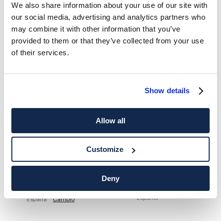
We also share information about your use of our site with
our social media, advertising and analytics partners who
HACKETT NEWSLETTER
may combine it with other information that you’ve
10%
DISFRUTA DE UN
DE DESCUENTO EN TU PRIMERA
provided to them or that they’ve collected from your use
COMPRA
of their services.
Mantente informado sobre nuestros eventos especiales, promociones y
ofertas exclusivas.
Show details
*
Correo electrónico
Allow all
Customize
Deny
DESTINO DE ENTREGA
IDIOMA
Español
España
Cambio