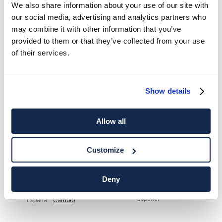
We also share information about your use of our site with
our social media, advertising and analytics partners who
HACKETT NEWSLETTER
may combine it with other information that you’ve
10%
DISFRUTA DE UN
DE DESCUENTO EN TU PRIMERA
provided to them or that they’ve collected from your use
COMPRA
of their services.
Mantente informado sobre nuestros eventos especiales, promociones y
ofertas exclusivas.
Show details
*
Correo electrónico
Allow all
Customize
Deny
DESTINO DE ENTREGA
IDIOMA
Español
España
Cambio