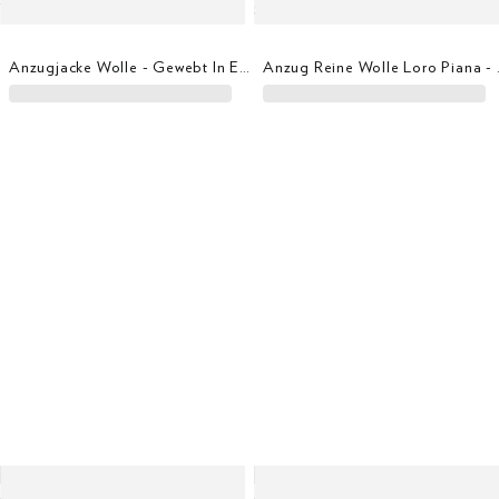
Anzugjacke Wolle - Gewebt In England
Anzug Reine