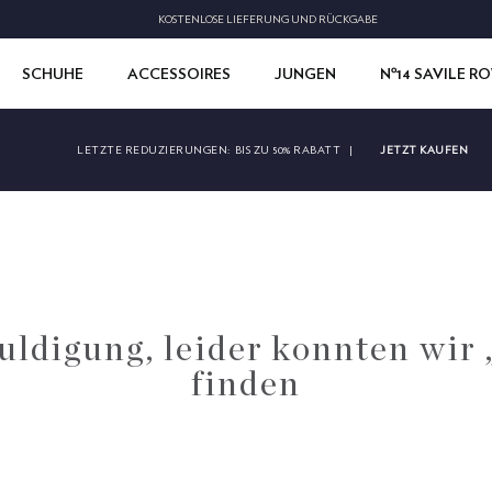
KOSTENLOSE LIEFERUNG UND RÜCKGABE
SCHUHE
ACCESSOIRES
JUNGEN
Nº14 SAVILE R
JETZT KAUFEN
LETZTE REDUZIERUNGEN:
BIS ZU 50% RABATT
|
ldigung, leider konnten wir 
finden