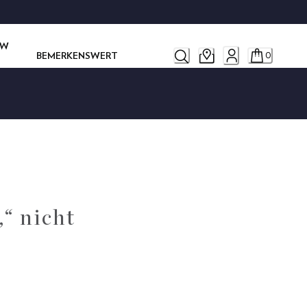
OW
BEMERKENSWERT
0
„“ nicht